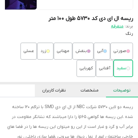
ریسه ال ای دی کد 5730 طول 100 متر
برند:
متفرقه
رنگ
صورتی
آبی
بنفش
مهتابی
زرد
عسلی
سفید
آفتابی
کهربایی
توضیحات
مشخصات
نظرات کاربران
ريسه دو لاين 5730 شركت NBC از ال اي دي SMD با تراكم 120 ساخته
شده .اين ريسه ها گواهي ip65 را دارا ميباشند كه نشانگر مقاومت در
برابر آب و گرد و غبار است از اين رو ميتوان اين ريسه ها را در فضا هاي
خارجي ساختمان اعم از نما ، ديوار ها بيروني ،فضا سازي داخلي ، نور