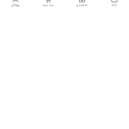
خانه
دسته‌بندی
سبد خرید
پروفایل
دسترسی سریع
تماس با ما
شکایات
درباره ما
قوانین و مقررات
سیاست حریم خصوصی
شماره تماس
09127046723
آدرس ایمیل
kalayebarghomid@gmail.com