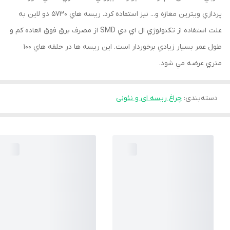
پردازي ويترين مغازه و... نيز استفاده كرد. ريسه هاي 5730 دو لاين به
علت استفاده از تكنولوژي ال اي دي SMD از مصرف برق فوق العاده كم و
طول عمر بسيار زيادي برخوردار است. اين ريسه ها در حلقه هاي 100
متري عرضه مي شود.
دسته‌بندی
:
چراغ ریسه ای و نئونی