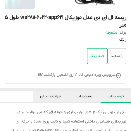
ریسه ال ای دی مدل موزیکال ws2811-6022-app621 طول 5
متر
برند:
متفرقه
رنگ
سفید
چند رنگ
سرویس ویژه دیجی کالا: 7 روز تضمین بازگشت کالا
توضیحات
مشخصات
نظرات کاربران
یکی از بهترین پکیج های نورپردازی و حرفه ای که می توانید برای
نورپدازی فضاهای داخلی استفاده کنید و کاملا بروز شده و حرفه ای
هست ، پکیج نورپردازی نرم افزاری موزیکال ws2811-6022 می باشد. این