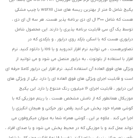
پکیج شامل 5 متر از بهترین ریسه های مدل ws2811 با چیپ مشکی
هست که شامل 300 ال ای دی برنامه پذیر هست. هر سه ال ای دی ،
توسط یک آی سی قابلیت برنامه پذیری را دارند. این محصول شامل
درایوری هست که با اسکن بارکد روی درایور ، و بارکدی که در
تصاویرهست ، می توانید نرم افزار اندروید و یا ios را دانلود کنید. نرم
افزار با استفاده از بلوتوث ، به درایور متصل می شود و می توانید از
ویژگی های فوق العاده آن استفاده کنید. نرم افزار این درایور کاملا حرفه ای
است و قابلیت اجرای ویژگی های فوق العاده ای را دارد. یکی از ویژگی های
این درایور ، قابلیت اجرای 16 میلیون رنگ متنوع را دارد. این پکیج
موزیکال همانطور که از نامش مشخص هست ، با ریتم موزیکی که با
گوشی همراه خود پخش می کنید رقص نور حرکتی و هیجان انگیزی را
اجرا می کند . علاوه بر این ، گوشی همراه شما به عنوان میکروفون می
تواند عمل کند و با موزیکی که در محیط پخش می شود و یا صدای افراد ،
رقص نور حرکتی زیبایی را اجرا کند. تقریبا 18 نوع افکت موزیکال را شامل