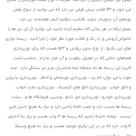
می شود. و 142 افکت پیش فرض نیز دارد که می توانید از تنوع رقص
نورهای آن برخوردار شوید. قابلیت تنظیم تایمر هوشمند نیز دارد.
بصورتیکه در هر زمانی که تنظیم کرده باشید می توانید ال ای دی ها را
خاموش/روشن و یا رنگ و افکت مورد نظر خود را اجرا کنید . ریسه نواری
های این پکیج ، از نوع بدون روکش و ip22 هست که برای نورپردازی
فضاهای داخلی که در معرض رطوبت و آب قرار ندارند ، مناسب است.
کاربرد این ریسه ها به سلیقه شما مشتریان عزیز نیز بستگی دارد . چند
مورد را می توان نام برد : نورپردازی نورمخفی و کناف ، نورپردازی پذیرایی
و اتاق خواب ، نورپردازی اتاق های گیمینگ ، نورپردازی تخت خواب ،
نورپردازی خودرو ، نورپردازی دور تابلو ، ویترین فروشگاه ها و... پشت
ریسه ها چسب دارد و نصب کاملا راحتی دارد و نیاز به هیچ دانش فنی
نیست . توجه داشته باشید که ریسه ها 12 ولت هست و نیاز به آداپتور
12 ولت دارد که در در این پکیج موجود هست و نیاز به هیچ وسیله
جانبی دیگری نیست .