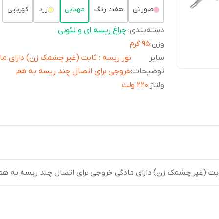
صورتی
هفت رنگ
مهتابی
زرد
کهربایی
دسته‌بندی
:
چراغ ریسه ای و نئونی
وزن
:
95 گرم
سایر
نور ریسه : ثابت (غیر چشمک زن) دارای ما
توضیحات
:
خروجی برای اتصال چند ریسه به هم
ولتاژ
:
220 ولت
ثابت (غیر چشمک زن) دارای مادگی خروجی برای اتصال چند ریسه به هم