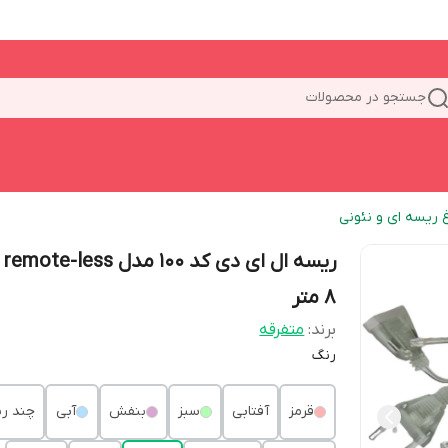
جستجو در محصولات
غ ریسه ای و نئونی
ریسه 
8 متر
برند:
متفرقه
رنگ
قرمز
آفتابی
سبز
بنفش
آبی
چند ر