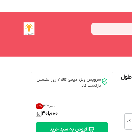
ال ای دی کد 100 مدل remote-less طول
سرویس ویژه دیجی کالا: 7 روز تضمین
بازگشت کالا
۳۱۳٬۰۰۰
3
%
301,000
نگ
افزودن به سبد خرید