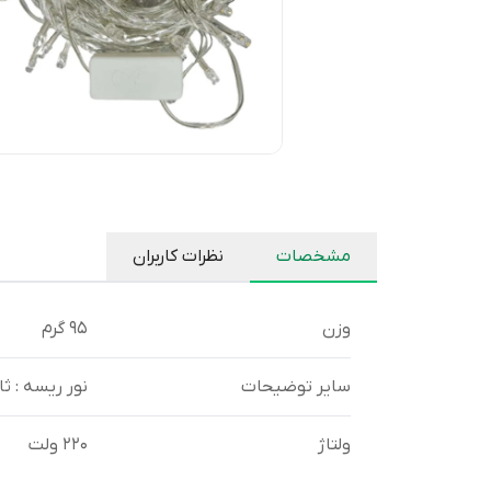
مشخصات
نظرات کاربران
وزن
95 گرم
سایر توضیحات
نور ریسه : 
ولتاژ
220 ولت