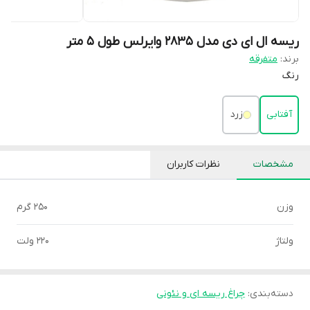
ریسه ال ای دی مدل 2835 وایرلس طول 5 متر
برند:
متفرقه
رنگ
آفتابی
زرد
مشخصات
نظرات کاربران
وزن
250 گرم
ولتاژ
220 ولت
دسته‌بندی
:
چراغ ریسه ای و نئونی