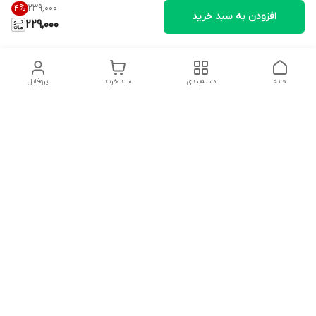
۲۳۹٬۰۰۰
4
%
افزودن به سبد خرید
229,000
خانه
دسته‌بندی
سبد خرید
پروفایل
دسترسی سریع
تماس با ما
شکایات
درباره ما
قوانین و مقررات
سیاست حریم خصوصی