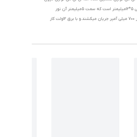
این نئون ها از چیپ 2835 و تراکم 120 است.که درون سیلیکون مانندی قرار گرفته اند. سایز این ریسه ال ای دی های مدل نئون فلکسی 5*12میلیمتر است که سمت 5میلیمتر آن نور
میدهد.این نئون فلکسی ها در 8 رنگ موجوداست- سفید،آفتابی،زرد،صورتی،قرمز،آبی،فیروزه ای،سبز. این ریسه ال ای دی ها در هر متر 700 میلی آمپر جریان میکشند.و با برق 12ولت کار