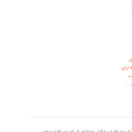
حداقل
 آمپر به ازای
ت
...
ای دی نواری تشکیل شده اند. ال ای دی نواری درون