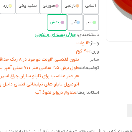
آفتابی
نارنجی
صورتی
سفید یخی
زرد
سبز
آبی
بنفش
دسته‌بندی
:
چراغ ریسه ای و نئونی
ولتاژ
:
12 ولت
وزن
:
400 گرم
سایر
نئون فلکسی ۱۲ولت موجود در ۸ رنگ 
توضیحات
:
طول برش ۲.۵ سانتی متر ۷۰۰ میلی
هر متر مناسب برای تابلو سازان،چراغ اسپر
اتومبیل،تابلو های تبلیغاتی فضای داخل و 
استانداردها
:
مقاوم دربرابر نفوذ آب
ستند که بر خلاف نئون های شیشه ای قدیمی که گاز در داخل انها بود از ال 