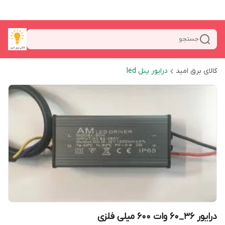
جستجو
کالای برق امید
درایور پنل led
درایور 36_60 وات 600 میلی فلزی