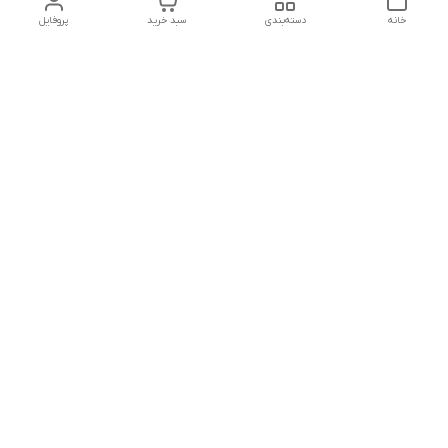
خانه
دسته‌بندی
سبد خرید
پروفایل
دسترسی سریع
تماس با ما
شکایات
درباره ما
قوانین و مقررات
سیاست حریم خصوصی
شماره تماس
09127046723
آدرس ایمیل
kalayebarghomid@gmail.com