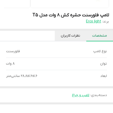
لامپ فلورسنت حشره کش 8 وات مدل T5
برند:
Erco light
مشخصات
نظرات کاربران
نوع لامپ
فلورسنت
توان
8 وات
ابعاد
۲8.۸x۱.۶x۱.۶ سانتی‌متر
دسته‌بندی
:
لامپ و چراغ