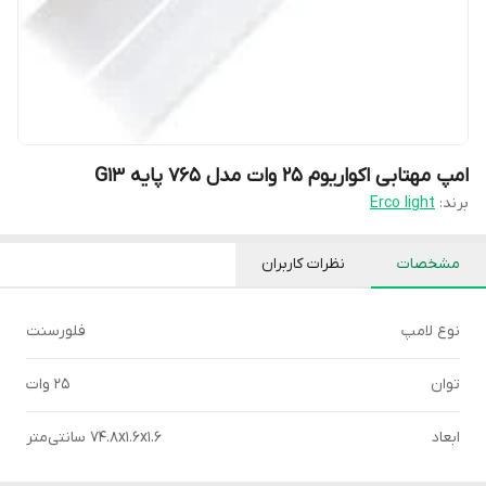
امپ مهتابی اکواریوم 25 وات مدل 765 پایه G13
برند:
Erco light
مشخصات
نظرات کاربران
نوع لامپ
فلورسنت
توان
25 وات
ابعاد
74.۸x۱.۶x۱.۶ سانتی‌متر