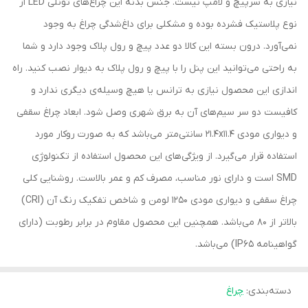
نیازی به سرپیچ و لامپ نیست. جنس بدنه این چراغ‌های تونلی LED از
نوع پلاستیک فشرده بوده و مشکلی برای داغ‌شدگی چراغ به وجود
نمی‌آورد. درون بسته این کالا دو عدد پیچ و رول پلاک وجود دارد و شما
به راحتی می‌توانید این پنل را با پیچ و رول پلاک به دیوار نصب کنید. راه
اندازی این محصول نیازی به ترانس یا هیچ وسیله‌ی دیگری ندارد و
کافیست دو سر سیم‌های آن به برق شهری وصل شود. ابعاد چراغ سقفی
و دیواری مودی 21.4x11.4 سانتی‌متر می‌باشد که به صورت روکار مورد
استفاده قرار می‌گیرد. از ویژگی‌های این محصول استفاده از تکنولوژی
SMD است و دارای نور مناسب، مصرف کم و عمر بالاست. روشنایی کلی
چراغ سقفی و دیواری مودی 1250 لومن و شاخص تفکیک رنگ آن (CRI)
بالاتر از 80 می‌باشد. همچنین این محصول مقاوم در برابر رطوبت (دارای
گواهینامه IP65) می‌باشد.
دسته‌بندی
:
چراغ