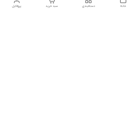
خانه
دسته‌بندی
سبد خرید
پروفایل
دسترسی سریع
تماس با ما
شکایات
درباره ما
قوانین و مقررات
سیاست حریم خصوصی
شماره تماس
09127046723
آدرس ایمیل
kalayebarghomid@gmail.com