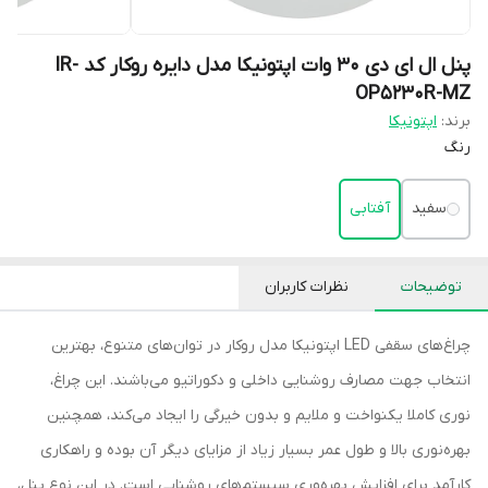
پنل ال ای دی 30 وات اپتونیکا مدل دایره روکار کد IR-
OP5230R-MZ
برند:
اپتونیکا
رنگ
سفید
آفتابی
توضیحات
نظرات کاربران
چراغ‌‎های سقفی LED اپتونیکا مدل روکار در توان‌های متنوع، بهترین
انتخاب جهت مصارف روشنایی داخلی و دکوراتیو می‌باشند. این چراغ،
نوری کاملا یکنواخت و ملایم و بدون خیرگی را ایجاد می‌کند، همچنین
بهره‌نوری بالا و طول عمر بسیار زیاد از مزایای دیگر آن بوده و راهکاری
کارآمد برای افزایش بهره‌وری سیستم‌های روشنایی است. در این نوع پنل،