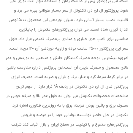
است. این پروژکتور پس از گذشت زمان و استفاده دچار اُفت نوری نمی
شود. پروژکتور ال ای دی تکنوتل از عمر بسیار طولانی بهره می برد و
قابلیت نصب بسیار آسانی دارد . میزان نوردهی این محصول 15000لومن
اندازه گیری شده است. می توان پروژکتورهای تکنوتل را جایگزین
مناسبی برای لامپ های خیاری و مدادی پرمصرف قدیمی قرار داد. طول
عمر این پروژکتور 25000 ساعت بوده و زاویه نوردهی آن 120 درجه است.
امروزه بیشترین توجه مصرف کنندگان خانگی و صنعتی به نوردهی و عمر
بالای محصول و مصرف پایین آن است.این پروژکتور دارای مقاومت بالایی
در برابر گرما، سرما، گرد و غبار، برف و باران و ضربه است. مصرف انرژی
پروژکتور های ال ای دی تکنوتل در ردیف A⁺ قرار دارد. از مهم ترین
مشخصات محصولات تکنوتل می توان به طول عمر بالا و صرفه جویی در
مصرف برق و پائین بودن هزینه برق با به روزترین فناوری اشاره کرد.
تکنوتل در حال حاضر توانسته توانایی خود را در عرضه و فروش
پروژکتورهای متنوع و با کیفیت در سطح ایران و بازار اثبات کند.شرکت