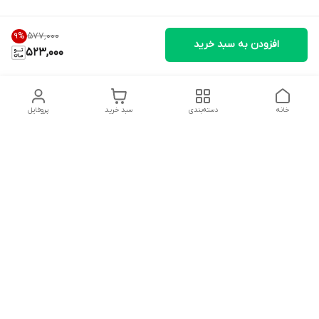
۵۷۷٬۰۰۰
9
%
افزودن به سبد خرید
523,000
خانه
دسته‌بندی
سبد خرید
پروفایل
دسترسی سریع
تماس با ما
شکایات
درباره ما
قوانین و مقررات