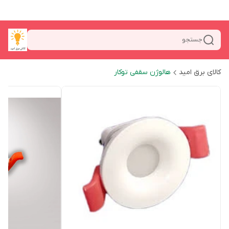
جستجو
کالای برق امید
هالوژن سقفی توکار