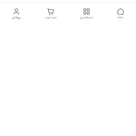
خانه
دسته‌بندی
سبد خرید
پروفایل
دسترسی سریع
تماس با ما
شکایات
درباره ما
قوانین و مقررات
سیاست حریم خصوصی
شماره تماس
09127046723
آدرس ایمیل
kalayebarghomid@gmail.com