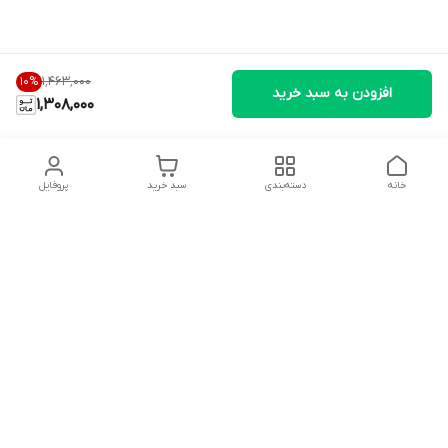
۱٬۴۶۳٬۰۰۰
10
%
افزودن به سبد خرید
1,308,000
خانه
دسته‌بندی
سبد خرید
پروفایل
دسترسی سریع
تماس با ما
شکایات
درباره ما
قوانین و مقررات