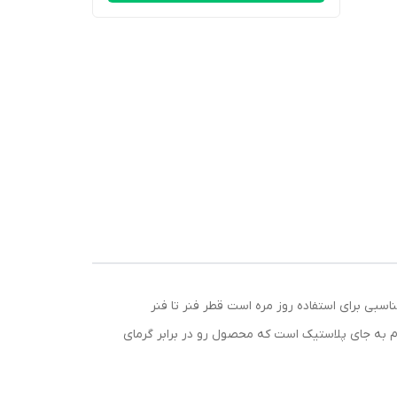
عرضه میشود این چراغ هالوژن با برچسب انرژی A+ گزینه کم مصرف و مناسبی برای استفاده روز مره است قطر فنر تا فنر
نیوم به جای پلاستیک است که محصول رو در برابر گرمای