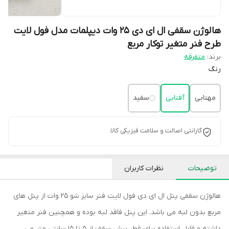
هالوژن سقفی ال ای دی 25 وات دیپلمات مدل فول لایت
طرح فنر متغیر توکار مربع
برند:
متفرقه
رنگ
مهتابی
آفتابی
سفید
گارانتی اصالت و سلامت فیزیکی کالا
توضیحات
نظرات کاربران
هالوژن سقفی پنل ال ای دی فول لایت فنر سایز شو 25 وات از پنل های
مربع بدون لبه می باشد. این پنل فاقد لبه بوده و همچنین فنر متغیر
داشته و قابل استفاده برای قطر برش سقف از 5 تا 15 سانتی متر می