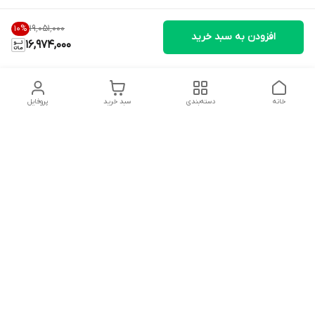
۱۹٬۰۵۱٬۰۰۰
10
%
افزودن به سبد خرید
16,974,000
خانه
دسته‌بندی
سبد خرید
پروفایل
دسترسی سریع
تماس با ما
شکایات
درباره ما
قوانین و مقررات
سیاست حریم خصوصی