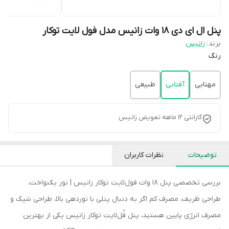
پنل ال ای دی 18 وات زانیس مدل فول لایت توکار
برند:
زانیس
رنگ
مهتابی
آفتابی
طبیعی
گارانتی 12 ماهه تعویض زانیس
توضیحات
نظرات کاربران
بررسی تخصصی پنل 18 وات فول‌لایت توکار زانیس | نور یکنواخت،
طراحی ظریف، مصرف کم اگر به دنبال پنلی با نوردهی بالا، طراحی شیک و
مصرف انرژی پایین هستید، پنل فُل‌لایت توکار زانیس یکی از بهترین