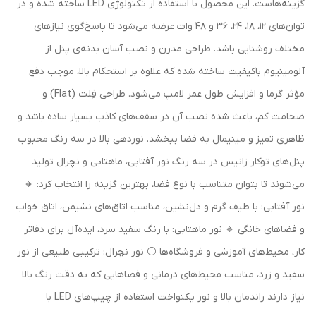
گزینه‌هاست. این محصول با استفاده از تکنولوژی LED ساخته شده و در
توان‌های ۱۲، ۱۸، ۲۴، ۳۶ و ۴۸ وات عرضه می‌شود تا پاسخ‌گوی نیازهای
مختلف روشنایی باشد. طراحی مدرن و نصب آسان بدنه‌ی پنل از
آلومینیوم باکیفیت ساخته شده که علاوه بر استحکام بالا، موجب دفع
مؤثر گرما و افزایش طول عمر لامپ می‌شود. طراحی فِلت (Flat) و
ضخامت کم، باعث شده نصب آن در سقف‌های کاذب بسیار ساده باشد و
ظاهری تمیز و مینیمال به فضا ببخشد. نوردهی بالا در سه رنگ محبوب
پنل‌های توکار زانیس در سه رنگ نور آفتابی، ماهتابی و نچرال تولید
می‌شوند تا بتوان متناسب با نوع فضا، بهترین گزینه را انتخاب کرد: 🔸
نور آفتابی: با طیف گرم و دل‌نشین، مناسب اتاق‌های نشیمن، اتاق خواب
و فضاهای خانگی 🔹 نور ماهتابی: با رنگ سفید سرد، ایده‌آل برای دفاتر
کار، محیط‌های آموزشی و فروشگاه‌ها ⚪️ نور نچرال: ترکیبی طبیعی از نور
سفید و زرد، مناسب محیط‌های درمانی و فضاهایی که به دقت رنگ بالا
نیاز دارند راندمان بالا و نور یکنواخت استفاده از چیپ‌های LED با