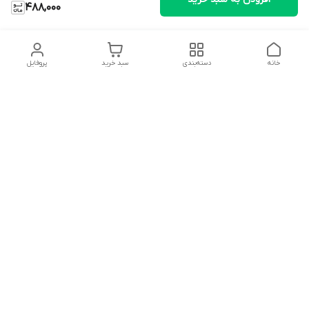
488,000
خانه
دسته‌بندی
سبد خرید
پروفایل
دسترسی سریع
تماس با ما
شکایات
درباره ما
قوانین و مقررات
سیاست حریم خصوصی
شماره تماس
09127046723