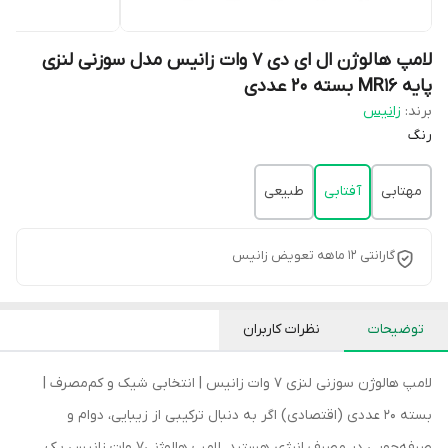
لامپ هالوژن ال ای دی 7 وات زانیس مدل سوزنی لنزی
پایه MR16 بسته 20 عددی
برند:
زانیس
رنگ
مهتابی
آفتابی
طبیعی
گارانتی 12 ماهه تعویض زانیس
توضیحات
نظرات کاربران
لامپ هالوژن سوزنی لنزی 7 وات زانیس | انتخابی شیک و کم‌مصرف |
بسته 20 عددی (اقتصادی) اگر به دنبال ترکیبی از زیبایی، دوام و
صرفه‌جویی در مصرف انرژی هستید، لامپ هالوژنی7 وات زانیس یک