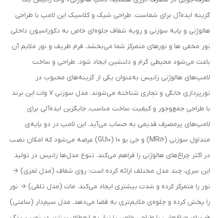
گزینه ایده‌آل برای شماست. طراحی شیک و کلاسیک این لامپ با طراحی
هالوژنی و پایه سوزنی و رویه شفاف جلوه‌ای خاص به دکوراسیون داخلی
نور مخفی ها و نورهای متمرکز شما می‌بخشد. فرم ظریف و نور ملایم آن
باعث می‌شود محیطی گرم و دلنشین ایجاد شود. طراحی و ساخت
لامپ‌های هالوژنی زانیس به‌عنوان یکی از گزینه‌های محبوب در
نورپردازی خانگی و تجاری شناخته می‌شوند. مدل سوزنی ۷ وات این برند
با طراحی جمع‌وجور و کیفیت ساخت مناسب، جایگزین ایده‌آلی برای
لامپ‌های پرمصرف قدیمی به حساب می‌آید. این لامپ در دو پایه‌ی
متداول سوزنی (MR16) و جی یو ۱۰ (GU10) عرضه می‌شود که امکان نصب
در اکثر چراغ‌های هالوژنی را فراهم می‌کند. تنوع مدل‌ها زانیس در تولید
این سری، چند مدل مختلف ارائه کرده است: روی شفاف (مدل لمزی) →
نور را متمرکز کرده و شدت بیشتری ایجاد می‌کند. مات (مدل تلقی) → نور
را پخش کرده و جلوه‌ی ملایم‌تری به فضا می‌دهد. مدل سیم‌دار (ساعتی)
→ برای چراغ‌هایی با طراحی خاص یا نیاز به انعطاف بیشتر در نصب. رنگ