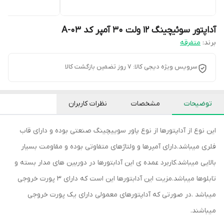
آداپتور سوئیچینگ 12 ولت 30 آمپر کد A-03
برند:
متفرقه
سرویس ویژه دیجی کالا: 7 روز تضمین بازگشت کالا
توضیحات
مشخصات
نظرات کاربران
این نوع از آداپتورها از نوع پاور سوییچینگ صنعتی بوده و دارای قاب
فلری میباشد.دارای آمپرها و ولتاژهای متفاوتی بوده و مقاومت بسیار
بالایی میباشد.کاربرد عمده ی این آدابتورها در دوربین های مدار بسته و
تابلوها میباشد.مزیت این آدابتورها این است که دارای 3 پورت خروجی
میباشد .در صورتی که آداپتورهای معمولی دارای یک پورت خروجی
میباشند.