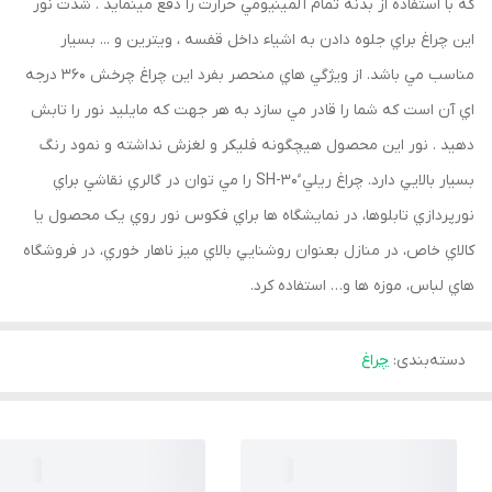
که با استفاده از بدنه تمام آلمينيومي حرارت را دفع مينمايد . شدت نور
اين چراغ براي جلوه دادن به اشياء داخل قفسه ، ويترين و ... بسيار
مناسب مي باشد. از ويژگي هاي منحصر بفرد اين چراغ چرخش 360 درجه
اي آن است که شما را قادر مي سازد به هر جهت که مايليد نور را تابش
دهيد . نور اين محصول هيچگونه فليکر و لغزش نداشته و نمود رنگ
بسيار بالايي دارد. چراغ ريلي ُSH-30 را مي توان در گالري نقاشي براي
نورپردازي تابلوها، در نمايشگاه ها براي فکوس نور روي يک محصول يا
کالاي خاص، در منازل بعنوان روشنايي بالاي ميز ناهار خوري، در فروشگاه
هاي لباس، موزه ها و… استفاده کرد.
دسته‌بندی
:
چراغ