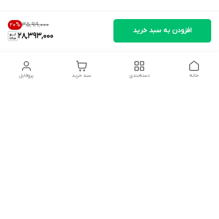
۳۵٬۹۱۹٬۰۰۰
20
%
افزودن به سبد خرید
28,393,000
خانه
دسته‌بندی
سبد خرید
پروفایل
دسترسی سریع
تماس با ما
شکایات
درباره ما
قوانین و مقررات