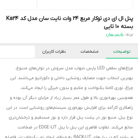
پنل ال ای دی توکار مربع 24 وات نایت سان مدل کد Ka24
بسته 10 تایی
برند:
نایت سان
توضیحات
مشخصات
نظرات کاربران
چراغ‌‎های سقفی LED پارس شهاب مدل سروش در توان‌های متنوع،
بهترین انتخاب جهت مصارف روشنایی داخلی و دکوراتیو می‌باشند. این
چراغ، نوری کاملا یکنواخت و ملایم و بدون خیرگی را ایجاد می‌کند،
همچنین بهره‌نوری بالا و طول عمر بسیار زیاد از مزایای دیگر آن بوده و
راهکاری کارآمد برای افزایش بهره‌وری سیستم‌های روشنایی است. در این
نوع پنل، منبع نور در پشت پنل قرار دارد و نور مستقیم و درخشان‌تری
ساتع می‌کند. تفاوت ظاهری این پنل با پنل EDGE-LIT در ضخامت
می‌باشد که در پنل‌های BACK-LIT به منظور ایجاد نور یکنواخت‌تر فاصله