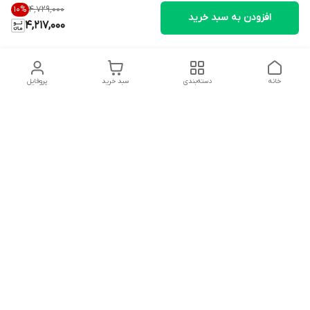
۴٬۷۲۹٬۰۰۰
10
%
افزودن به سبد خرید
4,217,000
خانه
دسته‌بندی
سبد خرید
پروفایل
دسترسی سریع
تماس با ما
شکایات
درباره ما
قوانین و مقررات
سیاست حریم خصوصی