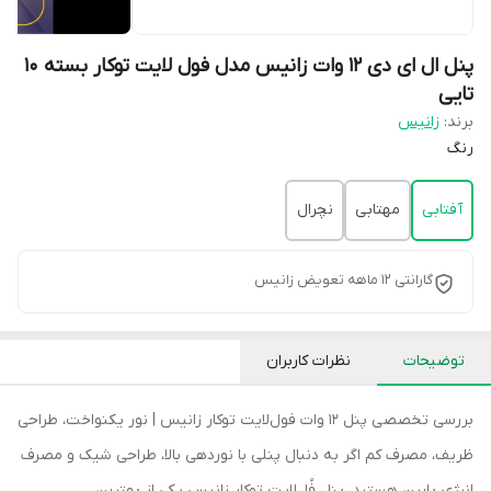
پنل ال ای دی 12 وات زانیس مدل فول لایت توکار بسته 10
تایی
برند:
زانیس
رنگ
آفتابی
مهتابی
نچرال
گارانتی 12 ماهه تعویض زانیس
توضیحات
نظرات کاربران
بررسی تخصصی پنل 12 وات فول‌لایت توکار زانیس | نور یکنواخت، طراحی
ظریف، مصرف کم اگر به دنبال پنلی با نوردهی بالا، طراحی شیک و مصرف
انرژی پایین هستید، پنل فُل‌لایت توکار زانیس یکی از بهترین