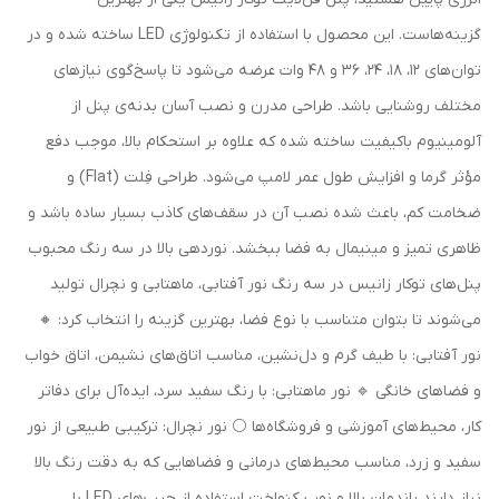
گزینه‌هاست. این محصول با استفاده از تکنولوژی LED ساخته شده و در
توان‌های ۱۲، ۱۸، ۲۴، ۳۶ و ۴۸ وات عرضه می‌شود تا پاسخ‌گوی نیازهای
مختلف روشنایی باشد. طراحی مدرن و نصب آسان بدنه‌ی پنل از
آلومینیوم باکیفیت ساخته شده که علاوه بر استحکام بالا، موجب دفع
مؤثر گرما و افزایش طول عمر لامپ می‌شود. طراحی فِلت (Flat) و
ضخامت کم، باعث شده نصب آن در سقف‌های کاذب بسیار ساده باشد و
ظاهری تمیز و مینیمال به فضا ببخشد. نوردهی بالا در سه رنگ محبوب
پنل‌های توکار زانیس در سه رنگ نور آفتابی، ماهتابی و نچرال تولید
می‌شوند تا بتوان متناسب با نوع فضا، بهترین گزینه را انتخاب کرد: 🔸
نور آفتابی: با طیف گرم و دل‌نشین، مناسب اتاق‌های نشیمن، اتاق خواب
و فضاهای خانگی 🔹 نور ماهتابی: با رنگ سفید سرد، ایده‌آل برای دفاتر
کار، محیط‌های آموزشی و فروشگاه‌ها ⚪️ نور نچرال: ترکیبی طبیعی از نور
سفید و زرد، مناسب محیط‌های درمانی و فضاهایی که به دقت رنگ بالا
نیاز دارند راندمان بالا و نور یکنواخت استفاده از چیپ‌های LED با