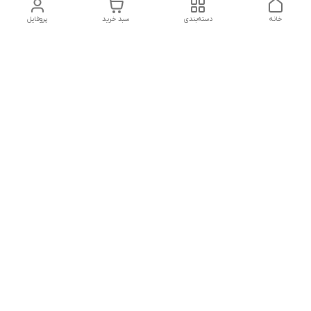
خانه
دسته‌بندی
سبد خرید
پروفایل
دسترسی سریع
تماس با ما
شکایات
درباره ما
قوانین و مقررات
سیاست حریم خصوصی
شماره تماس
09127046723
آدرس ایمیل
kalayebarghomid@gmail.com