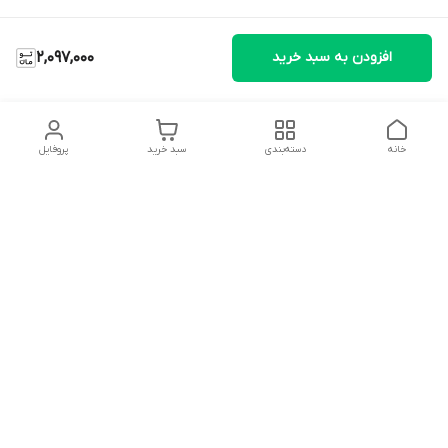
افزودن به سبد خرید
2,097,000
خانه
دسته‌بندی
سبد خرید
پروفایل
دسترسی سریع
تماس با ما
شکایات
درباره ما
قوانین و مقررات
سیاست حریم خصوصی