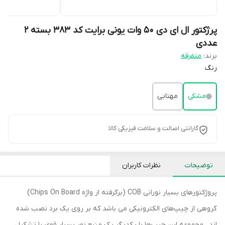
پرژکتور ال ای دی 50 وات یونی برایت کد 383 بسته 2
عددی
برند:
متفرقه
رنگ
مشکی
مهتابی
گارانتی اصالت و سلامت فیزیکی کالا
توضیحات
نظرات کاربران
پروژکتورهای بسیار نورانی COB (برگرفته از واژه Chips On Board)
گروهی از چیپ‌های الکترونیکی می باشد که بر روی یک برد نصب شده
اند . مجموعه این چیپ‌ها با یکدیگر یک منبع نور بسیار قوی را تشکیل