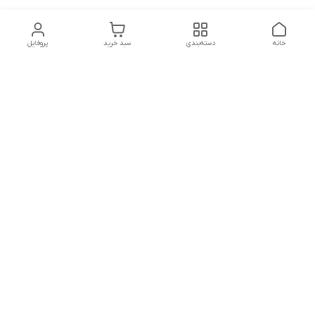
خانه
دسته‌بندی
سبد خرید
پروفایل
دسترسی سریع
تماس با ما
شکایات
درباره ما
قوانین و مقررات
سیاست حریم خصوصی
شماره تماس
09127046723
آدرس ایمیل
kalayebarghomid@gmail.com