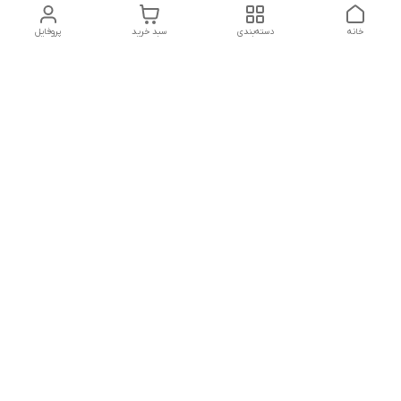
خانه
دسته‌بندی
سبد خرید
پروفایل
دسترسی سریع
تماس با ما
شکایات
درباره ما
قوانین و مقررات
سیاست حریم خصوصی
شماره تماس
09127046723
آدرس ایمیل
kalayebarghomid@gmail.com