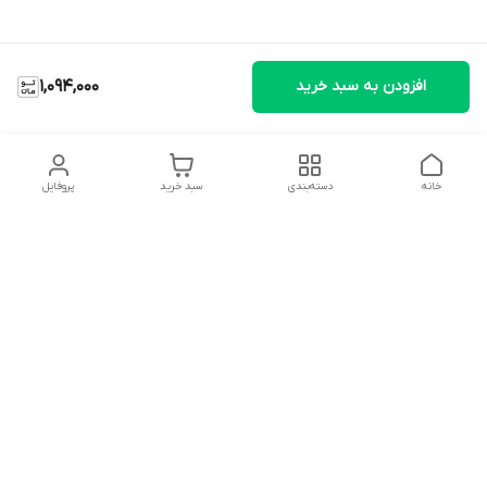
افزودن به سبد خرید
1,094,000
خانه
دسته‌بندی
سبد خرید
پروفایل
دسترسی سریع
تماس با ما
شکایات
درباره ما
قوانین و مقررات