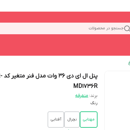
جستجو در محصولات
پنل ال ای دی 
MD1736R
برند:
متفرقه
رنگ
مهتابی
نچرال
آفتابی