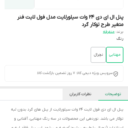
پنل ال ای دی 24 وات سیلورلایت مدل فول لایت فنر
متغیر طرح توکار گرد
برند:
متفرقه
رنگ
مهتابی
نچرال
سرویس ویژه دیجی کالا: 7 روز تضمین بازگشت کالا
توضیحات
نظرات کاربران
پنل ال ای دی فول لایت 24 وات سیلورلایت از پنل های گرد بدون لبه
توکار می باشد. نوردهی این محصولات در سه رنگ مهتابی، آفتابی و
استاندارد (نچرال یا طبیعی یا روز)عرضه می شود. این پنل فاقد لبه و