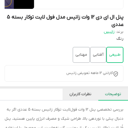
پنل ال ای دی 12 وات زانیس مدل فول لایت توکار بسته 5
عددی
برند:
زانیس
رنگ
طبیعی
آفتابی
مهتابی
گارانتی 12 ماهه تعویض زانیس
توضیحات
نظرات کاربران
بررسی تخصصی پنل 12 وات فول‌لایت توکار زانیس بسته 5 عددی اگر به
دنبال پنلی با نوردهی بالا، طراحی شیک و مصرف انرژی پایین هستید، پنل
فُل‌لایت توکار زانیس یکی از بهترین گزینه‌هاست. این محصول با استفاده