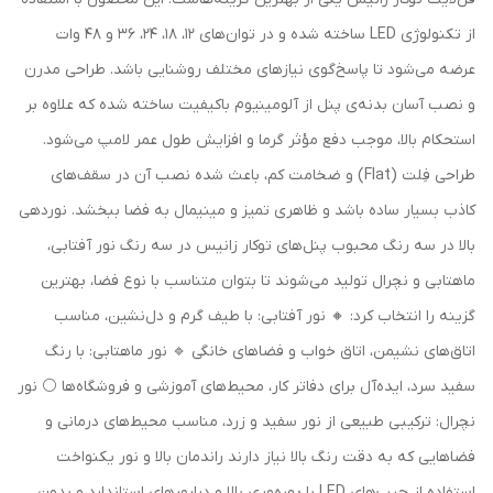
از تکنولوژی LED ساخته شده و در توان‌های ۱۲، ۱۸، ۲۴، ۳۶ و ۴۸ وات
عرضه می‌شود تا پاسخ‌گوی نیازهای مختلف روشنایی باشد. طراحی مدرن
و نصب آسان بدنه‌ی پنل از آلومینیوم باکیفیت ساخته شده که علاوه بر
استحکام بالا، موجب دفع مؤثر گرما و افزایش طول عمر لامپ می‌شود.
طراحی فِلت (Flat) و ضخامت کم، باعث شده نصب آن در سقف‌های
کاذب بسیار ساده باشد و ظاهری تمیز و مینیمال به فضا ببخشد. نوردهی
بالا در سه رنگ محبوب پنل‌های توکار زانیس در سه رنگ نور آفتابی،
ماهتابی و نچرال تولید می‌شوند تا بتوان متناسب با نوع فضا، بهترین
گزینه را انتخاب کرد: 🔸 نور آفتابی: با طیف گرم و دل‌نشین، مناسب
اتاق‌های نشیمن، اتاق خواب و فضاهای خانگی 🔹 نور ماهتابی: با رنگ
سفید سرد، ایده‌آل برای دفاتر کار، محیط‌های آموزشی و فروشگاه‌ها ⚪️ نور
نچرال: ترکیبی طبیعی از نور سفید و زرد، مناسب محیط‌های درمانی و
فضاهایی که به دقت رنگ بالا نیاز دارند راندمان بالا و نور یکنواخت
استفاده از چیپ‌های LED با بهره‌وری بالا و درایورهای استاندارد و بدون