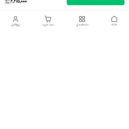
2,215,000
خانه
دسته‌بندی
سبد خرید
پروفایل
دسترسی سریع
تماس با ما
شکایات
درباره ما
قوانین و مقررات
سیاست حریم خصوصی
شماره تماس
09127046723