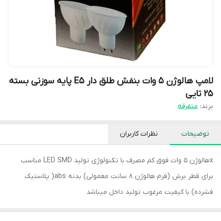
لامپ هالوژن 5 وات بنفش طلق دار E5 پایه سوزنی بسته
۲5 تایی
برند:
متفرقه
توضیحات
نظرات کاربران
xهالوژن 5 وات فوق کم مصرف با تکنولوژی تولید LED SMD مناسب
برای قطر برش (فرم هالوژن 8 سانت معمولی) بدنه abs( پلاستیک
فشرده) با کیفیت مرغوب تولید داخل میباشد