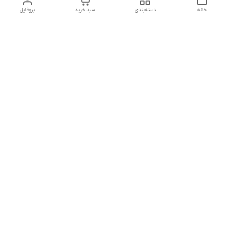
خانه
دسته‌بندی
سبد خرید
پروفایل
دسترسی سریع
تماس با ما
شکایات
درباره ما
قوانین و مقررات
سیاست حریم خصوصی
شماره تماس
09127046723
آدرس ایمیل
kalayebarghomid@gmail.com