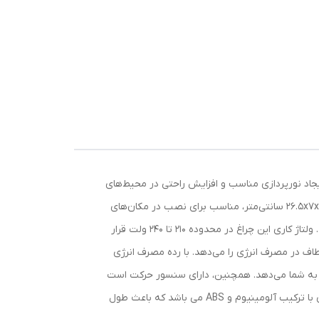
 برای ایجاد نورپردازی مناسب و افزایش راحتی در محیط‌های
مختلف مناسب است. نوع لامپ این چراغ ال ای دی است که باعث مصرف کمتر انرژی و دوره عمر بلند‌تری می‌شود. ابعاد آن به اندازه 26.5x7x5 سانتی‌متر، مناسب برای نصب در مکان‌های
مختلف با فضای محدود است. وزن 164 گرم نیز به سبکی این چراغ اشاره می‌کند که می‌توانید آن را به راحتی نصب و تغییر مکان دهید. ولتاژ کاری این چراغ در محدوده 210 تا 240 ولت قرار
تلف را می‌دهد. توان 20 وات این چراغ با بازه توان مصرفی از 10.5 تا 20 وات، به شما انعطاف در مصرف انرژی را می‌دهد. با رده مصرف انرژی
را به شما می‌دهد. همچنین، دارای سنسور حرکت است
که به شما امکان روشنایی اتوماتیک در مواقع مورد نیاز را می‌دهد. این محصول از کیفیت بالایی در ساخت بهره می برد و دارای بدنه ای با ترکیب آلومینیوم و ABS می باشد که باعث طول