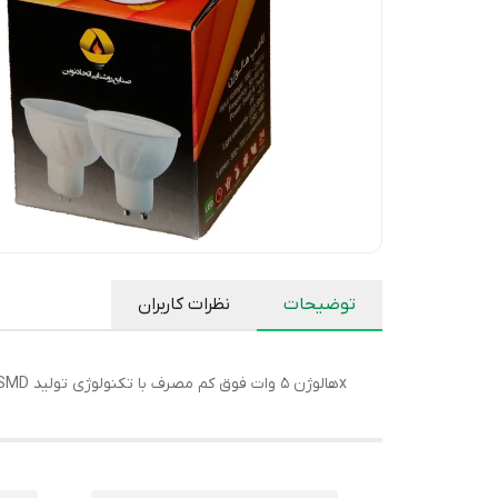
توضیحات
نظرات کاربران
xهالوژن 5 وات فوق کم مصرف با تکنولوژی تولید LED SMD مناسب برای قطر برش (فرم هالوژن 8 سانت معمولی) بدنه abs( پلاستیک فشرده) با کیفیت مرغوب تولید داخل میباشد