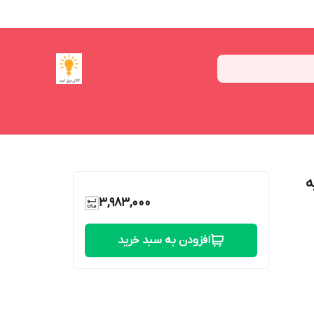
دار E5 پایه
3,983,000
افزودن به سبد خرید