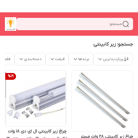
جستجو
جستجو: زیر کابینتی
پربازدیدترین
برندها
قیمت
دسته‌بندی
فقط م
%
19
چراغ زیر کابینتی ال ای دی 18 وات
چراغ زیر کابینتی 28 وات مستر