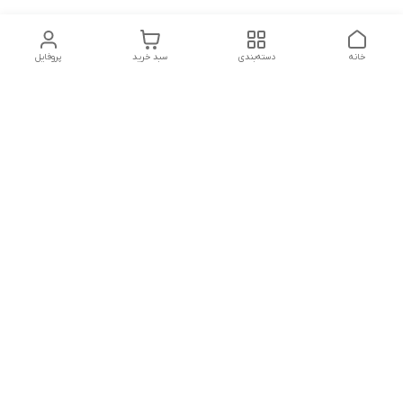
خانه
دسته‌بندی
سبد خرید
پروفایل
دسترسی سریع
تماس با ما
شکایات
درباره ما
قوانین و مقررات
سیاست حریم خصوصی
شماره تماس
09127046723
آدرس ایمیل
kalayebarghomid@gmail.com