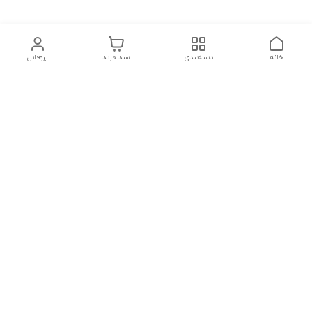
خانه
دسته‌بندی
سبد خرید
پروفایل
دسترسی سریع
تماس با ما
شکایات
درباره ما
قوانین و مقررات
سیاست حریم خصوصی
شماره تماس
09127046723