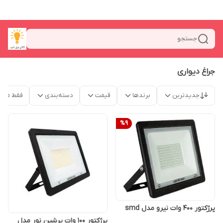
جستجو
جراغ دیواری
جدیدترین
برندها
قیمت
دسته‌بندی
فقط محص
%
9
پرژکتور ۴۰۰ وات نیرو مدل smd
پرژکتور 100 وات پرشین نور مدل