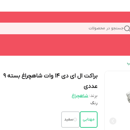
جستجو در محصولات
پ
براکت ال ای دی 14 وات شاهچراغ بسته ۹
عددی
برند:
شاهچراغ
رنگ
مهتابی
سفید