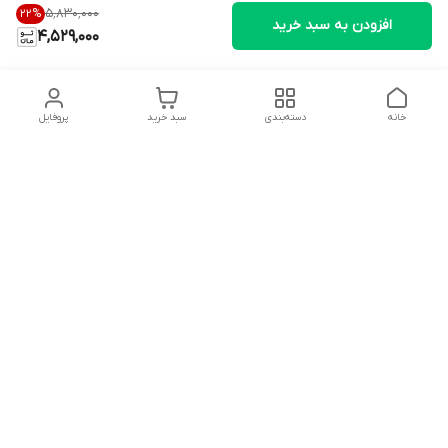
۵٬۸۳۰٬۰۰۰
22
%
افزودن به سبد خرید
4,529,000
خانه
دسته‌بندی
سبد خرید
پروفایل
دسترسی سریع
تماس با ما
شکایات
درباره ما
قوانین و مقررات
سیاست حریم خصوصی