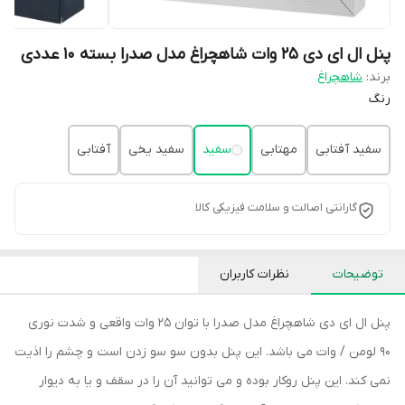
پنل ال ای دی 25 وات شاهچراغ مدل صدرا بسته 10 عددی
برند:
شاهچراغ
رنگ
سفید آفتابی
مهتابی
سفید
سفید یخی
آفتابی
گارانتی اصالت و سلامت فیزیکی کالا
توضیحات
نظرات کاربران
پنل ال ای دی شاهچراغ مدل صدرا با توان 25 وات واقعی و شدت نوری
90 لومن / وات می باشد. این پنل بدون سو سو زدن است و چشم را اذیت
نمی کند. این پنل روکار بوده و می توانید آن را در سقف و یا به دیوار