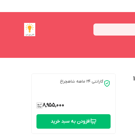
ل ZTL بسته 10
گارانتی 24 ماهه شاهچراغ
8,955,000
افزودن به سبد خرید