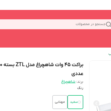
جستجو در محصولات
پ
براکت 45 وات شاهچراغ مد
عددی
برند:
شاهچراغ
رنگ
سفید
مهتابی