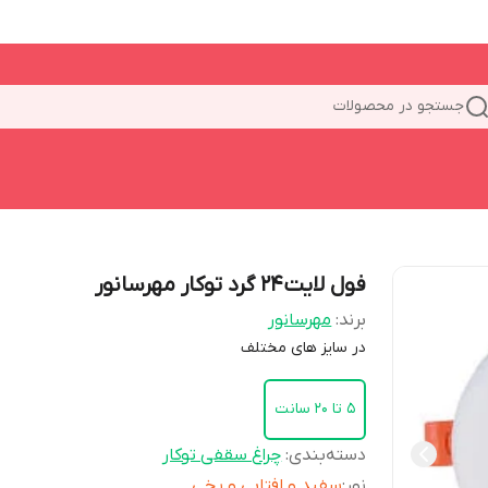
جستجو در محصولات
فول لایت24 گرد توکار مهرسانور
برند:
مهرسانور
در سایز های مختلف
5 تا 20 سانت
دسته‌بندی
:
چراغ سقفی توکار
نور
:
سفید و افتابی و یخی