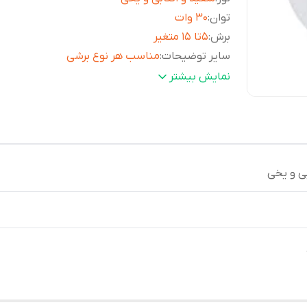
توان
:
30 وات
برش
:
5تا 15 متغیر
سایر توضیحات
:
مناسب هر نوع برشی
رویه
:
17 سانت
نمایش بیشتر
ی و یخی