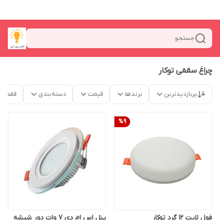
جستجو
چراغ سقفی توکار
پربازدیدترین
برندها
قیمت
دسته‌بندی
فقط م
%
9
فول لایت 12 گرد توکار
پنل اس ام دی 7 وات دور شیشه