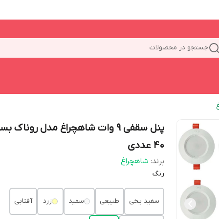
جستجو در محصولات
پنل سقفی 9 وات شاهچراغ مدل روناک بس
40 عددی
برند:
شاهچراغ
رنگ
سفید یخی
طبیعی
سفید
زرد
آفتابی