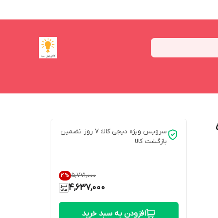
دل HTL بسته ۵
سرویس ویژه دیجی کالا: 7 روز تضمین
بازگشت کالا
۵٬۷۷۱٬۰۰۰
19
%
4,637,000
افزودن به سبد خرید