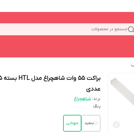
جستجو در محصولات
پ
براکت 55 وات شاهچراغ م
عددی
برند:
شاهچراغ
رنگ
سفید
مهتابی