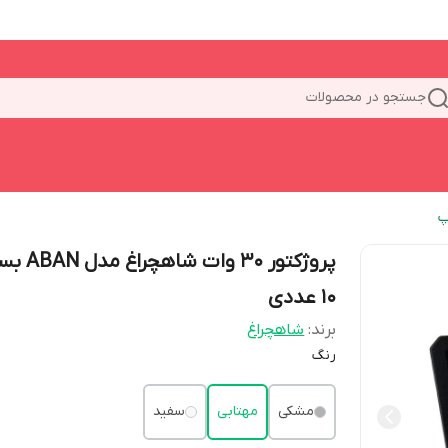
جستجو در محصولات
پ
پروژکتور 30 وات شاهچ
۱۰ عددی
برند:
شاهچراغ
رنگ
مشکی
مهتابی
سفید