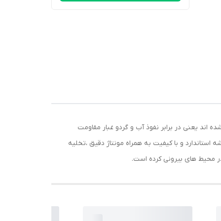
ی پرژکتور ال ای دی ضد آب آبان 30 وات پرژکتور های آبان پس از گذراندن آزمایش های متعدد موفق به کسب گواهینامه IP66 شده اند یعنی در برابر نفوذ آب و گردو غبار مقاومت
 استاندارد و با کیفیت به همراه مونتاژ دقیق ،تخلیه
در محیط های بیرونی کرده است.